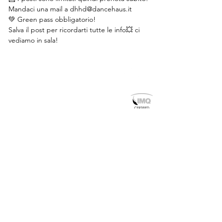
Mandaci una mail a dhhd@dancehaus.it
💚 Green pass obbligatorio!
Salva il post per ricordarti tutte le info💥 ci 
vediamo in sala!
Susanna Beltrami Academy
via Tertulliano 70, 20137, Milan
art@dancehaus.it
0236515996
/
0236515997
DANCEHAUS ACCREDITED BODY FOR PROFESSIONAL
TRAINING SERVICES, LOMBARDY REGION
REGISTRATION N. 1274
Contact us
Subscribe to the newsletter
Submit your audition/application
Rent our spaces