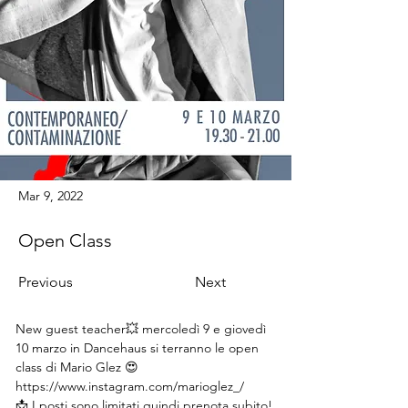
Mar 9, 2022
Open Class
Previous
Next
New guest teacher💥 mercoledì 9 e giovedì 
10 marzo in Dancehaus si terranno le open 
class di Mario Glez 😍
https://www.instagram.com/marioglez_/
📩 I posti sono limitati quindi prenota subito! 