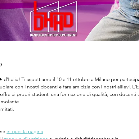
p
 d’Italia! Ti aspettiamo il 10 e 11 ottobre a Milano per partecip
tudiare con i nostri docenti e fare amicizia con i nostri allievi.
e ai propri studenti una formazione di qualità, con docenti di
timolante.
mitati.
one
in questa pagina
l 
modulo d'iscrizione
 e inviarlo a 
dhhd@dancehaus.it