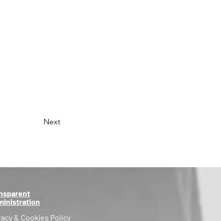
Next
nsparent
inistration
vacy & Cookies Policy