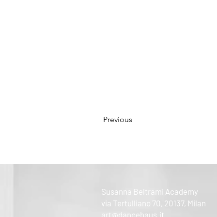
Previous
Susanna Beltrami Academy
via Tertulliano 70, 20137, Milan
art@dancehaus.it