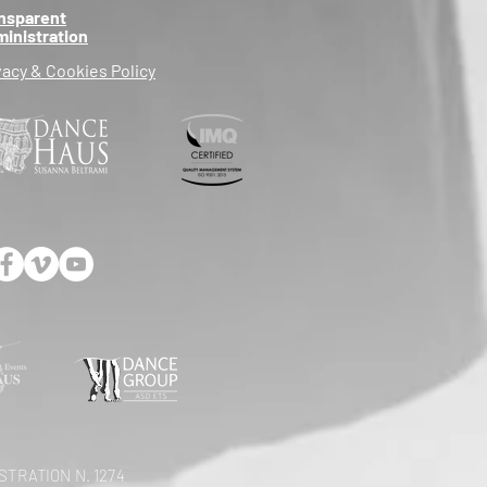
nsparent
inistration
vacy & Cookies Policy
TRATION N. 1274