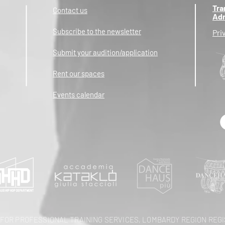
Tra
Contact us
Adm
Subscribe to the newsletter
Pri
Submit your audition/application
Rent our spaces
Events calendar
OR PROFESSIONAL TRAINING SERVICES, LOMBARDY REGION REGIS