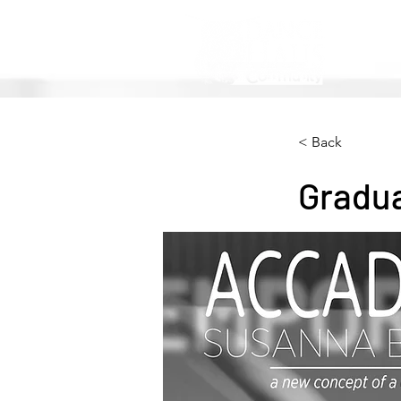
< Back
Gradu