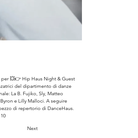
 per 
💥👉
 Hip Haus Night & Guest 
nzatrici del dipartimento di danze 
nale: La B. Fujiko, Sly, Matteo 
Byron e Lilly Malloci. A seguire 
ezzo di repertorio di DanceHaus. 
 10
Next