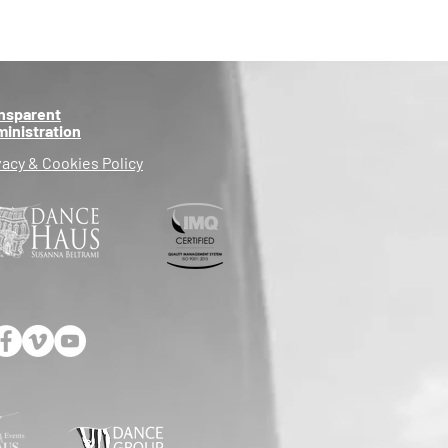
nsparent
inistration
vacy & Cookies Policy