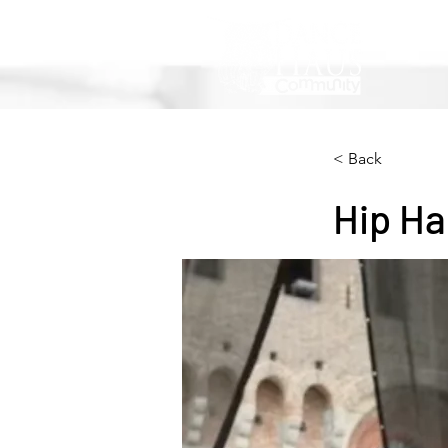
< Back
Hip Ha