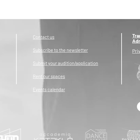
Tra
Contact us
Adm
Subscribe to the newsletter
Pri
Submit your audition/application
Rent our spaces
Events calendar