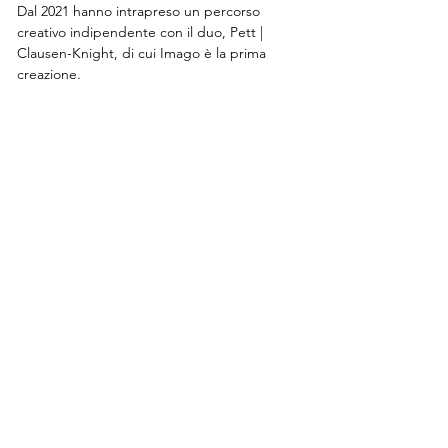
Dal 2021 hanno intrapreso un percorso 
creativo indipendente con il duo, Pett | 
Clausen-Knight, di cui Imago è la prima 
creazione.
Susanna Beltrami Academy
via Tertulliano 70, 20137, Milan
art@dancehaus.it
0236515996
/
0236515997
DANCEHAUS ACCREDITED BODY FOR PROFESSIONAL
TRAINING SERVICES, LOMBARDY REGION
REGISTRATION N. 1274
Contact us
Subscribe to the newsletter
Submit your audition/application
Rent our spaces