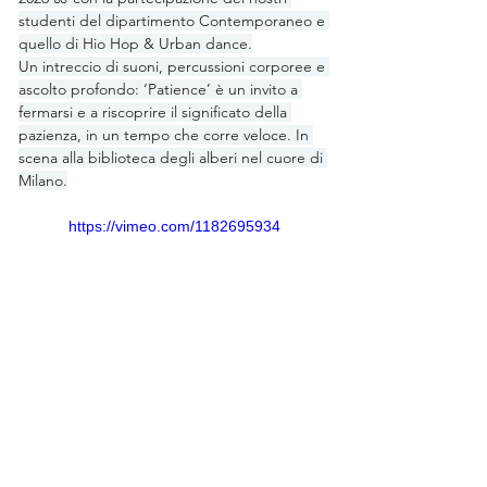
studenti del dipartimento Contemporaneo e 
quello di Hio Hop & Urban dance.
Un intreccio di suoni, percussioni corporee e 
ascolto profondo: ‘Patience’ è un invito a 
fermarsi e a riscoprire il significato della 
pazienza, in un tempo che corre veloce. In 
scena alla biblioteca degli alberi nel cuore di 
Milano.
https://vimeo.com/1182695934
Susanna Beltrami Academy
via Tertulliano 70, 20137, Milan