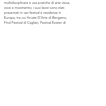
multidisciplinare e usa pratiche di arte visiva, 
voce e movimento; i suoi lavori sono stati 
presentati in vari festival e residenze in 
Europa, tra cui Arcate D’Arte di Bergamo, 
Find Festival di Cagliari, Festival Exister di 
Milano e Festival Théatre Europeen Grenoble
DANCEHAUS Susanna Beltrami
via Tertulliano 70, 20137, Milano
direzione@dancehaus.it
0236515996
/
0236515997
P. IVA:
07151640963
DANCEHAUS ENTE ACCREDITATO PER I SERVIZI DI
FORMAZIONE PROFESSIONALE, ALBO REGIONE
LOMBARDIA ISCRIZIONE N. 1352
La formazione professionale
Gli spazi
Collaborazioni ed eventi
Corsi amatoriali