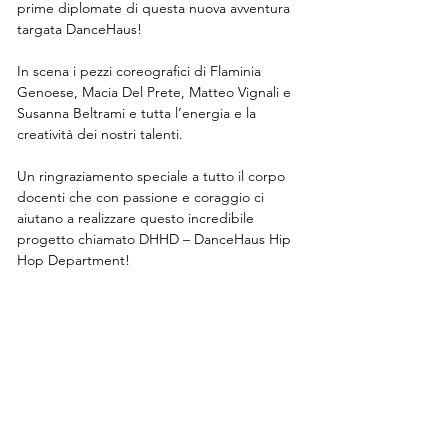
prime diplomate di questa nuova avventura 
targata DanceHaus!
In scena i pezzi coreografici di Flaminia 
Genoese, Macia Del Prete, Matteo Vignali e 
Susanna Beltrami e tutta l’energia e la 
creatività dei nostri talenti.
Un ringraziamento speciale a tutto il corpo 
docenti che con passione e coraggio ci 
aiutano a realizzare questo incredibile 
progetto chiamato DHHD – DanceHaus Hip 
Hop Department!
DANCEHAUS Susanna Beltrami
via Tertulliano 70, 20137, Milano
direzione@dancehaus.it
0236515996
/
0236515997
P. IVA:
07151640963
DANCEHAUS ENTE ACCREDITATO PER I SERVIZI DI